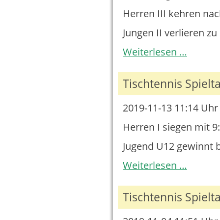
Herren III kehren na
Jungen II verlieren z
Tischtennis
Weiterlesen …
Spieltag
16.11.2019
Tischtennis Spielt
2019-11-13 11:14
Uhr 
Herren I siegen mit 
Jugend U12 gewinnt b
Tischtennis
Weiterlesen …
Spieltag
09.11.2019
Tischtennis Spielt