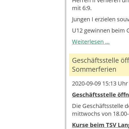
Herren II verlieren u
mit 6:9.
Jungen I erzielen sou
U12 gewinnen beim Ga
Tischtennis
Weiterlesen …
Spieltag
26.09.2020
Geschäftsstelle öf
Sommerferien
2020-09-09 15:13
Uhr 
Geschäftsstelle öff
Die Geschäftsstelle 
mittwochs von 18.00-
Kurse beim TSV Lan