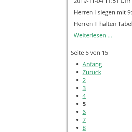
2019-11-04 11:51
Uhr 
Herren I siegen mit 9:
Herren II halten Tabe
Tischtennis
Weiterlesen …
Spieltag
02.11.2019
Seite 5 von 15
Anfang
Zurück
2
3
4
5
6
7
8