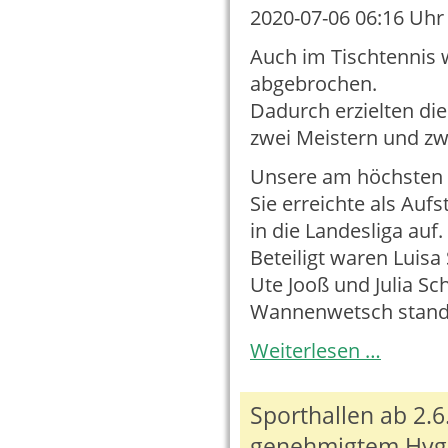
2020-07-06 06:16
Uhr 
Auch im Tischtennis 
abgebrochen.
Dadurch erzielten di
zwei Meistern und zw
Unsere am höchsten 
Sie erreichte als Aufs
in die Landesliga auf.
Beteiligt waren Luisa
Ute Jooß und Julia Sc
Wannenwetsch stande
Aufstieg
Weiterlesen …
der
aktiven
Mannschaft
Sporthallen ab 2.6
genehmigtem Hyg