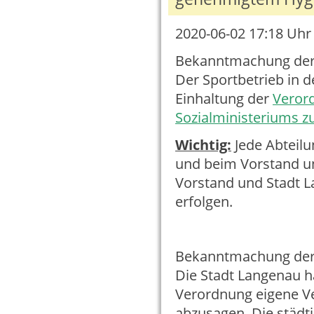
2020-06-02 17:18
Uhr 
Bekanntmachung der 
Der Sportbetrieb in d
Einhaltung der
Veror
Sozialministeriums 
Wichtig:
Jede Abteil
und beim Vorstand un
Vorstand und Stadt L
erfolgen.
Bekanntmachung der 
Die Stadt Langenau h
Verordnung eigene Ver
abzusagen. Die städt