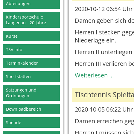
Abteilungen
2020-10-12 06:54
Uhr 
Kindersportschule
Damen geben sich den
Langenau - 20 Jahre
Herren I stecken gege
Kurse
Niederlage ein.
TSV Info
Herren II unterliegen
Herren III verlieren b
Terminkalender
Tischtennis
Weiterlesen …
Sportstätten
Spieltag
10.10.2020
Satzungen und
Tischtennis Spielt
Ordnungen
2020-10-05 06:22
Uhr 
Downloadbereich
Damen erreichen gege
Spende
Herren I müssen sich