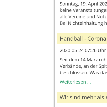
Sonntag, 19. April 20
keine Veranstaltungen
alle Vereine und Nutz
Bei Nichteinhaltung 
Handball - Coron
2020-05-24 07:26
Uhr 
Seit dem 14.März ruht
Verbände, an der Spi
beschlossen. Was das
Handball
Weiterlesen …
-
Corona
Update
Wir sind mehr als 