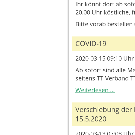
Ihr könnt dort ab sof
20.00 Uhr köstliche, f
Bitte vorab bestellen
COVID-19
2020-03-15 09:10
Uhr 
Ab sofort sind alle M
seitens TT-Verband 
COVID-
Weiterlesen …
19
Verschiebung der 
15.5.2020
2020-03-13 07:08
Uhr 