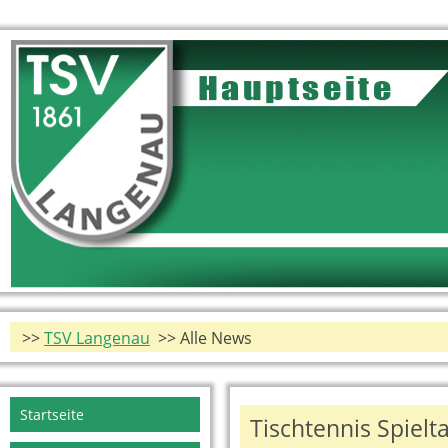
>>
TSV Langenau
>> Alle News
Navigation
Startseite
Tischtennis Spielt
überspringen