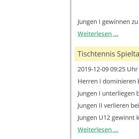
Jungen I gewinnen zu
Tischtennis
Weiterlesen …
Spieltag
29.02.2019
Tischtennis Spielt
2019-12-09 09:25
Uhr 
Herren I dominieren 
Jungen I unterliegen 
Jungen II verlieren be
Jungen U12 gewinnt k
Tischtennis
Weiterlesen …
Spieltag
07.12.2019