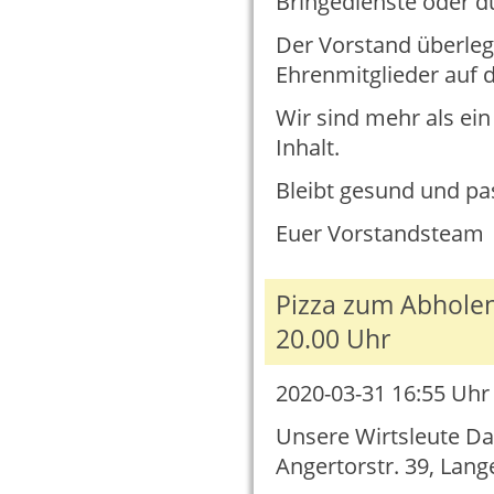
Bringedienste oder d
Der Vorstand überlegt
Ehrenmitglieder auf
Wir sind mehr als ei
Inhalt.
Bleibt gesund und pas
Euer Vorstandsteam
Pizza zum Abholen
20.00 Uhr
2020-03-31 16:55
Uhr 
Unsere Wirtsleute Da
Angertorstr. 39, Lang