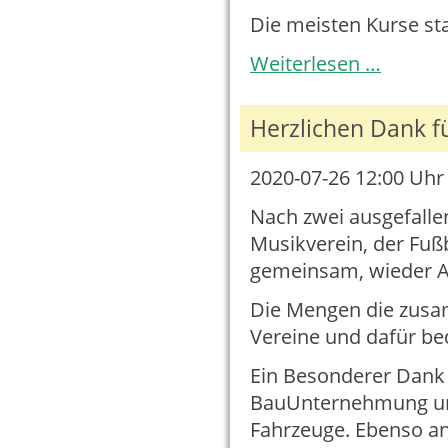
Die meisten Kurse s
Geschäftsst
Weiterlesen …
öffnet
wieder
-
Herzlichen Dank fü
Kurse
starten
nach
2020-07-26 12:00
Uhr 
den
Sommerferi
Nach zwei ausgefalle
Musikverein, der Fuß
gemeinsam, wieder A
Die Mengen die zusa
Vereine und dafür be
Ein Besonderer Dank 
BauUnternehmung und 
Fahrzeuge. Ebenso an 