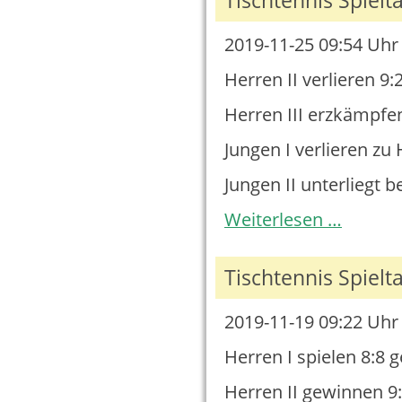
Tischtennis Spielt
2019-11-25 09:54
Uhr 
Herren II verlieren 9:
Herren III erzkämpfen
Jungen I verlieren zu
Jungen II unterliegt 
Tischtennis
Weiterlesen …
Spieltag
23.11.2019
Tischtennis Spielt
2019-11-19 09:22
Uhr 
Herren I spielen 8:8
Herren II gewinnen 9: