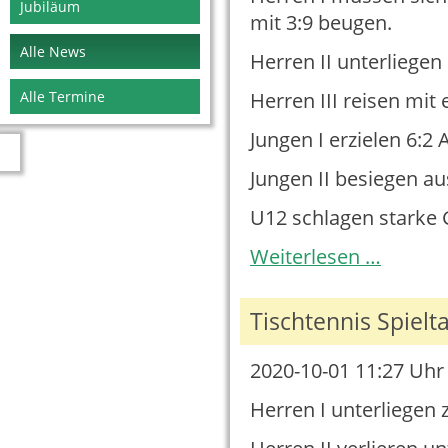
Jubiläum
mit 3:9 beugen.
Alle News
Herren II unterliegen 
Alle Termine
Herren III reisen mit
Jungen I erzielen 6:2
Jungen II besiegen au
U12 schlagen starke G
Tischtennis
Weiterlesen …
Spieltag
03.10.2020
Tischtennis Spielt
2020-10-01 11:27
Uhr 
Herren I unterliegen