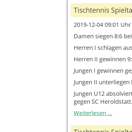
Tischtennis Spielt
2019-12-04 09:01
Uhr 
Damen siegen 8:6 be
Herren I schlagen aus
Herren II gewinnen 9:
Jungen I gewinnen geg
Jungen II unterliege
Jungen U12 absolviert
gegen
SC Heroldstatt
Tischtennis
Weiterlesen …
Spieltag
30.11.2019