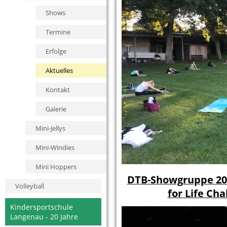
Shows
Termine
Erfolge
Aktuelles
Kontakt
Galerie
Mini-Jellys
Mini-Windies
Mini Hoppers
DTB-Showgruppe 201
Volleyball
for Life Cha
Kindersportschule
Langenau - 20 Jahre