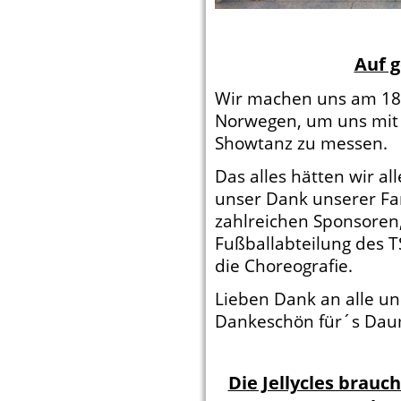
Auf g
Wir machen uns am 18
Norwegen, um uns mit
Showtanz zu messen.
Das alles hätten wir al
unser Dank unserer Fa
zahlreichen Sponsoren,
Fußballabteilung des T
die Choreografie.
Lieben Dank an alle un
Dankeschön für´s Da
Die Jellycles brauc