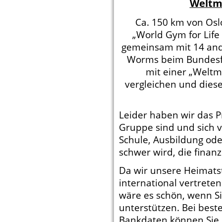
Weltme
Ca. 150 km von Oslo
„World Gym for Life 
gemeinsam mit 14 and
Worms beim Bundesfin
mit einer „Weltm
vergleichen und dies
Leider haben wir das P
Gruppe sind und sich v
Schule, Ausbildung od
schwer wird, die finanz
Da wir unsere Heimat
international vertreten
wäre es schön, wenn Si
unterstützen. Bei best
Bankdaten können Sie 