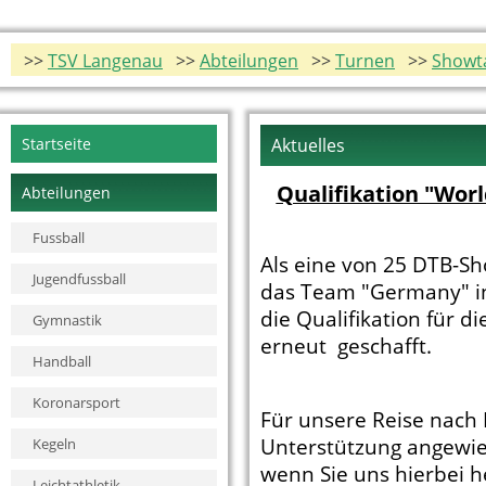
>>
TSV Langenau
>>
Abteilungen
>>
Turnen
>>
Showt
Navigation
Startseite
Aktuelles
überspringen
Qualifikation "Worl
Abteilungen
Fussball
Als eine von 25 DTB-
Jugendfussball
das Team "Germany" in
die Qualifikation für d
Gymnastik
erneut geschafft.
Handball
Koronarsport
Für unsere Reise nach L
Unterstützung angewie
Kegeln
wenn Sie uns hierbei 
Leichtathletik