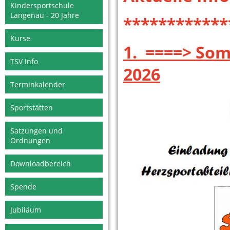
Kindersportschule
Langenau - 20 Jahre
************
Kurse
1. ====> Som
TSV Info
2026
Terminkalender
Sportstätten
Satzungen und
Ordnungen
Downloadbereich
Spende
Jubiläum