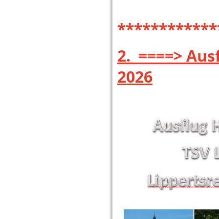
************
2. ====> Aus
2026