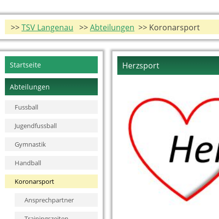
>>
TSV Langenau
>>
Abteilungen
>> Koronarsport
Navigation
Startseite
Herzsport
überspringen
Abteilungen
Fussball
Jugendfussball
Gymnastik
Handball
Koronarsport
Ansprechpartner
Trainingszeiten