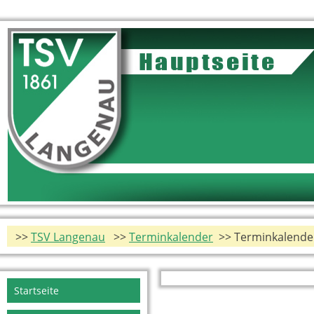
>>
TSV Langenau
>>
Terminkalender
>> Terminkalender
Navigation
Startseite
überspringen