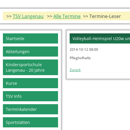
>>
TSV Langenau
>>
Alle Termine
>> Termine-Leser
Navigation
Startseite
Volleyball-Heimspiel U20w 
überspringen
2014-10-12 08:00
Abteilungen
Pfleghofhalle
Kindersportschule
Langenau - 20 Jahre
Zurück
Kurse
TSV Info
Terminkalender
Sportstätten