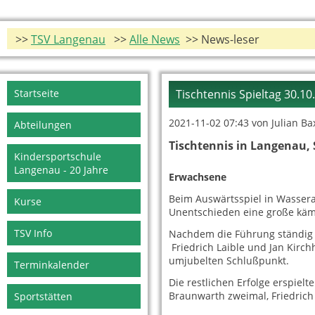
>>
TSV Langenau
>>
Alle News
>> News-leser
Navigation
Startseite
Tischtennis Spieltag 30.10
überspringen
2021-11-02 07:43
von Julian Ba
Abteilungen
Tischtennis in Langenau, 
Kindersportschule
Langenau - 20 Jahre
Erwachsene
Beim Auswärtsspiel in Wassera
Kurse
Unentschieden eine große käm
TSV Info
Nachdem die Führung ständig w
Friedrich Laible und Jan Kirch
umjubelten Schlußpunkt.
Terminkalender
Die restlichen Erfolge erspiel
Braunwarth zweimal, Friedrich
Sportstätten