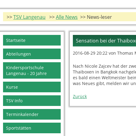
>>
TSV Langenau
>>
Alle News
>> News-leser
Navigation
Startseite
Sensation bei der Thaibox
überspringen
2016-08-29 20:22
von Thomas 
Abteilungen
Nach Nicole Zajcev hat der zw
Kindersportschule
Thaiboxen in Bangkok nachgeleg
Langenau - 20 Jahre
es bald einen Weltmeister bei
was Neues gibt, melden wir un
Kurse
Zurück
TSV Info
Terminkalender
Sportstätten