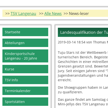
>>
TSV Langenau
>>
Alle News
>> News-leser
Navigation
Startseite
Landesqualifikation der Tu
überspringen
2019-03-14 18:54
von Thomas 
Abteilungen
Tuju-Stars ist der Wettbewer
Kindersportschule
turnerischen Bereich. Begeiste
Langenau - 20 Jahre
Geschichten in einer mitreiße
Grenzen gesetzt sind. Bewert
Kurse
Jury. Seit einigen Jahren sind 
Jugendveranstaltungen und hab
TSV Info
erreicht.
Die Showgruppen haben in Lan
Terminkalender
zu quaifizieren.
Das ganze findet am Samstag de
Sportstätten
Mini-Jellys des TSV Langenau st