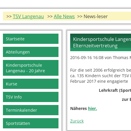
>>
TSV Langenau
>>
Alle News
>> News-leser
Navigation
Startseite
Kindersportschule Langen
überspringen
Elternzeitvertretung
Abteilungen
2016-09-16 16:08
von Thomas 
Kindersportschule
Für die seit 2006 erfolgreich 
Langenau - 20 Jahre
ca. 135 Kindern sucht der TSV 
Februar 2017 e
Kurse
Lehrkraft (Spor
TSV Info
zur 
Näheres
hier.
Terminkalender
Zurück
Sportstätten