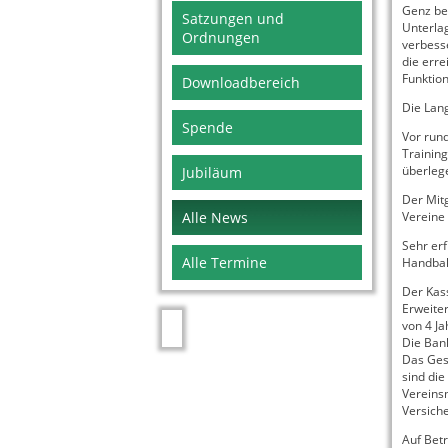
Genz ber
Satzungen und
Unterla
Ordnungen
verbess
die err
Funktio
Downloadbereich
Die Lang
Spende
Vor run
Training
überleg
Jubiläum
Der Mitg
Alle News
Vereine
Sehr erf
Alle Termine
Handball
Der Kas
Erweite
von 4 Ja
Die Bank
Das Gesa
sind die
Vereins
Versich
Auf Bet