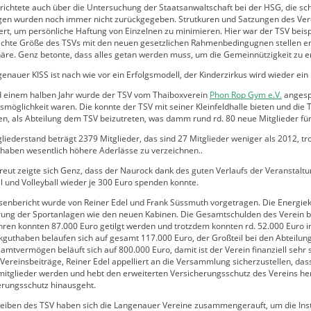
ichtete auch über die Untersuchung der Staatsanwaltschaft bei der HSG, die sch
gen wurden noch immer nicht zurückgegeben. Strutkuren und Satzungen des Vere
ert, um persönliche Haftung von Einzelnen zu minimieren. Hier war der TSV beis
eichte Größe des TSVs mit den neuen gesetzlichen Rahmenbedingugnen stellen
näre. Genz betonte, dass alles getan werden muss, um die Gemeinnützigkeit zu e
enauer KISS ist nach wie vor ein Erfolgsmodell, der Kinderzirkus wird wieder ein 
d einem halben Jahr wurde der TSV vom Thaiboxverein
Phon Rop Gym e.V.
angespr
smöglichkeit waren. Die konnte der TSV mit seiner Kleinfeldhalle bieten und die T
en, als Abteilung dem TSV beizutreten, was damm rund rd. 80 neue Mitglieder fü
liederstand beträgt 2379 Mitglieder, das sind 27 Mitglieder weniger als 2012, t
 haben wesentlich höhere Aderlässe zu verzeichnen..
reut zeigte sich Genz, dass der Naurock dank des guten Verlaufs der Veranstalt
 und Volleyball wieder je 300 Euro spenden konnte.
senbericht wurde von Reiner Edel und Frank Süssmuth vorgetragen. Die Energiek
rung der Sportanlagen wie den neuen Kabinen. Die Gesamtschulden des Verein be
hren konnten 87.000 Euro getilgt werden und trotzdem konnten rd. 52.000 Euro i
guthaben belaufen sich auf gesamt 117.000 Euro, der Großteil bei den Abteilung
mtvermögen beläuft sich auf 800.000 Euro, damit ist der Verein finanziell sehr 
 Vereinsbeiträge, Reiner Edel appelliert an die Versammlung sicherzustellen, dass
mitglieder werden und hebt den erweiterten Versicherungsschutz des Vereins her
erungsschutz hinausgeht.
reiben des TSV haben sich die Langenauer Vereine zusammengerauft, um die Inst