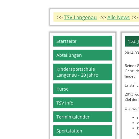
>>
TSV Langenau
>>
Alle News
>> 
Navigation
Startseite
153.
überspringen
2014-03
Abteilungen
Reiner G
Kindersportschule
Genz, d
Langenau - 20 Jahre
findet.
Er stel
Kurse
2013 wu
Ziel den
TSV Info
U.a. wur
Terminkalender
e
b
Sportstätten