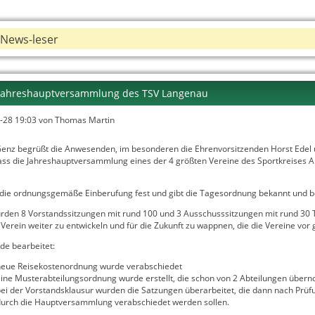
News-leser
 Jahreshauptversammlung des TSV Langenau
-28 19:03
von Thomas Martin
enz begrüßt die Anwesenden, im besonderen die Ehrenvorsitzenden Horst Edel und
ass die Jahreshauptversammlung eines der 4 größten Vereine des Sportkreises 
lt die ordnungsgemäße Einberufung fest und gibt die Tagesordnung bekannt und b
rden 8 Vorstandssitzungen mit rund 100 und 3 Ausschusssitzungen mit rund 30
 Verein weiter zu entwickeln und für die Zukunft zu wappnen, die die Vereine vor
de bearbeitet:
neue Reisekostenordnung wurde verabschiedet
ine Musterabteilungsordnung wurde erstellt, die schon von 2 Abteilungen übe
ei der Vorstandsklausur wurden die Satzungen überarbeitet, die dann nach Prüf
durch die Hauptversammlung verabschiedet werden sollen.