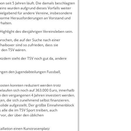
on seit 5 Jahren läuft. Die damals beschlagten
ins wurden aufgrund dieses Vorfalls weiter
pielgebend für andere Vereine, insbesondere
 enorme Herausforderungen an Vorstand und
rhalten.
Highlight des diesjährigen Vereinsleben sein.
ochen, die auf der Suche nach einer
haiboxer sind so zufrieden, dass sie
r den TSV wären.
rotzdem steht der TSV noch gut da, andere
ungen den Jugendabteilungen Fussball,
osten konnten reduziert werden trotz
laufen sich noch auf 363.000 Euro, innerhalb
n den vergangenen 4 Jahren investiert werden.
en, die sich zunehmend selbst finanzieren.
solide aufgestellt. Der größte Einnahmenblock
 alle die im TSV Sport treiben, auch
vor, der über den üblichen
allation einen Kunstrasenplatz