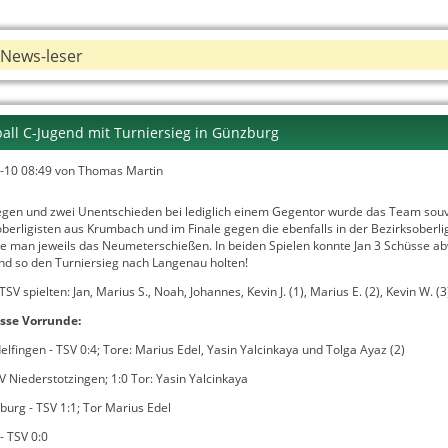
News-leser
all C-Jugend mit Turniersieg in Günzburg
-10 08:49
von Thomas Martin
iegen und zwei Unentschieden bei lediglich einem Gegentor wurde das Team sou
oberligisten aus Krumbach und im Finale gegen die ebenfalls in der Bezirksober
te man jeweils das Neumeterschießen. In beiden Spielen konnte Jan 3 Schüsse ab
und so den Turniersieg nach Langenau holten!
TSV spielten: Jan, Marius S., Noah, Johannes, Kevin J. (1), Marius E. (2), Kevin W. (3
sse Vorrunde:
lfingen - TSV 0:4; Tore: Marius Edel, Yasin Yalcinkaya und Tolga Ayaz (2)
V Niederstotzingen; 1:0 Tor: Yasin Yalcinkaya
urg - TSV 1:1; Tor Marius Edel
- TSV 0:0