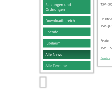
Satzungen und
TSV - S
Ordnungen
Halbfina
Downloadbereich
TSV - J
Spende
Finale
Jubiläum
TSV - T
Alle News
Zurück
Alle Termine