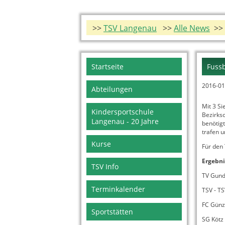
>>
TSV Langenau
>>
Alle News
>> 
Navigation
Startseite
Fussb
überspringen
2016-01
Abteilungen
Mit 3 S
Kindersportschule
Bezirks
Langenau - 20 Jahre
benötig
trafen 
Kurse
Für den 
Ergebni
TSV Info
TV Gunde
Terminkalender
TSV - TS
FC Günzb
Sportstätten
SG Kötz 