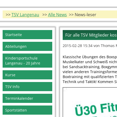
>>
TSV Langenau
>>
Alle News
>> News-leser
Navigation
Startseite
Für alle TSV Mitglieder ko
überspringen
2015-02-28 15:34
von Thomas 
Abteilungen
Klassische Übungen des Boxspo
Kindersportschule
Muskelkater und Schweiß nicht 
Langenau - 20 Jahre
bei Sandsacktraining, Boxgymn
vielen anderen Trainingsforme
Kurse
Boxtraining mit qualifizierten
Technik und Taktik! Kommen Si
TSV Info
Terminkalender
Sportstätten