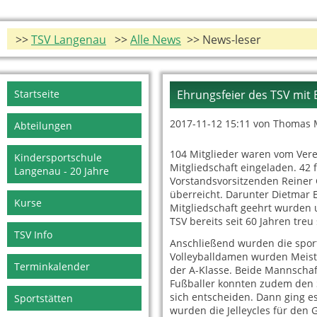
>>
TSV Langenau
>>
Alle News
>> News-leser
Navigation
Startseite
Ehrungsfeier des TSV mit
überspringen
2017-11-12 15:11
von Thomas 
Abteilungen
104 Mitglieder waren vom Vere
Kindersportschule
Mitgliedschaft eingeladen. 42
Langenau - 20 Jahre
Vorstandsvorsitzenden Reiner
überreicht. Darunter Dietmar E
Kurse
Mitgliedschaft geehrt wurden 
TSV bereits seit 60 Jahren treu 
TSV Info
Anschließend wurden die sport
Volleyballdamen wurden Meiste
Terminkalender
der A-Klasse. Beide Mannschaft
Fußballer konnten zudem den S
sich entscheiden. Dann ging es
Sportstätten
wurden die Jelleycles für den 