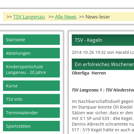
>>
TSV Langenau
>>
Alle News
>> News-leser
Navigation
Startseite
TSV - Kegeln
überspringen
2014-10-26 19:32
von Harald L
Abteilungen
Ein erfolreiches Wochene
Kindersportschule
Langenau - 20 Jahre
Oberliga Herren
25.1
Kurse
TSV Langenau 1 : TSV Niedersto
TSV Info
Im Nachbarschaftsduell gegen
Im Startpaar konnte Oli Riede
Terminkalender
Sätzen war sicher, dass er den
mit 3:1 SP und 533 : 494 Kegel.
Dennis Albrecht schrammte nu
Sportstätten
517 : 519 Kegel hätte es auc