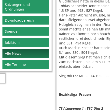
Glücklichere hatte in dieser 
Satzungen und
Tobias Schneider konnte seinen
Ordnungen
1:3 SP und 498 : 527 Kegel.
Hans-Peter Albrecht musste, n
darauffolgenden zwei abgeben
Downloadbereich
Holzgleich zog man in den Fin
Somit machte er seinen MP mit 
Spende
Rainer Volz konnte nach hauch
restlichen drei deutlich sein 
Jubiläum
und 531 : 494 Kegel.
Auch Markus Kastler hatte sein
3:1 und 530 : 504 Kegel.
Alle News
Mit diesem Sieg hat man sich 
Zum nächsten Spiel am 8.11. 
Alle Termine
einfach, aber lösbar.
Sieg mit 6:2 MP -- 14:10 SP -
Bezirksliga Frauen
26.1
TSV Langenau 1 : ESC Ulm 2